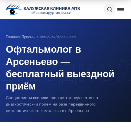
Главная
/
Приёмы в регионах
/
Арсеньево
Офтальмолог в
Арсеньево —
бесплатный выездной
приём
Специалисты клиники проводят консультативно-
диагностический приём на базе передвижного
диагностического комплекса в г. Арсеньево.