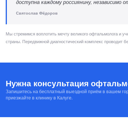
доступна каждому россиянину, независимо 
Святослав Фёдоров
Мы стремимся воплотить мечту великого офтальмолога и у
страны. Передвижной диагностический комплекс проводит б
Нужна консультация офтальм
Запишитесь на бесплатный выездной приём в вашем го
приезжайте в клинику в Калуге.