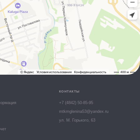
Юля
Онлайн-консультант МТК
КОНТАКТЫ
формация
+7 (4842) 50-85-95
mtkmglenina53@yandex.ru
ул. М. Горького, 63
чет