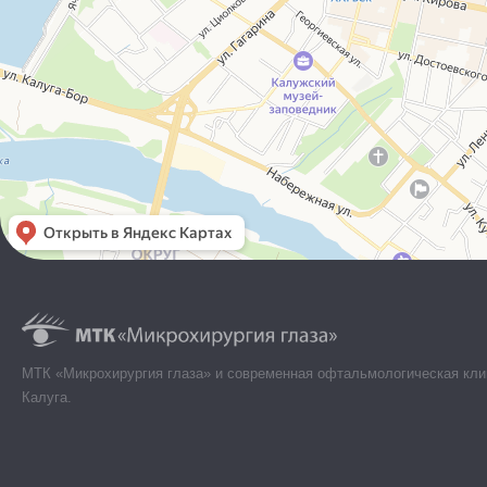
МТК «Микрохирургия глаза» и современная офтальмологическая кли
Калуга.