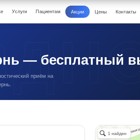
ке
Услуги
Пациентам
Акции
Цены
Контакты
рнь — бесплатный в
ностический приём на
ернь.