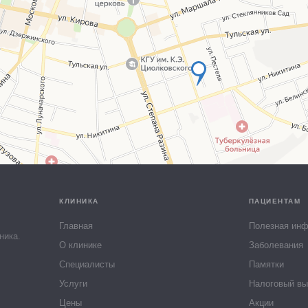
КЛИНИКА
ПАЦИЕНТАМ
Главная
Полезная ин
ника.
О клинике
Заболевания
Специалисты
Памятки
Услуги
Налоговый вы
Цены
Акции