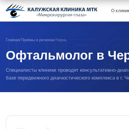
О клини
Главная
/
Приёмы в регионах
/
Чернь
Офтальмолог в Че
Специалисты клиники проводят консультативно-диаг
базе передвижного диагностического комплекса в г. Ч