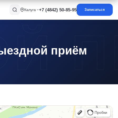
+7 (4842) 50-85-95
Калуга
Записаться
ыездной приём