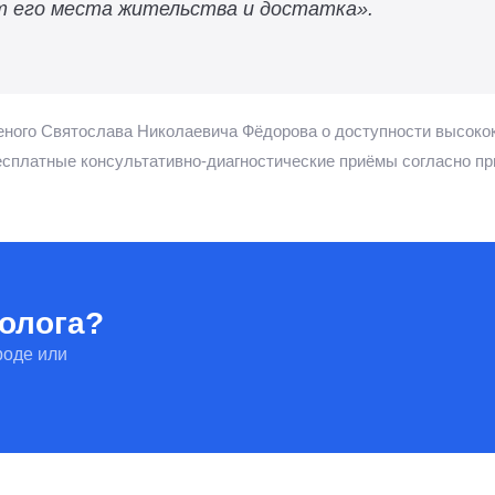
от его места жительства и достатка».
ченого Святослава Николаевича Фёдорова о доступности высок
есплатные консультативно-диагностические приёмы согласно п
олога?
роде или