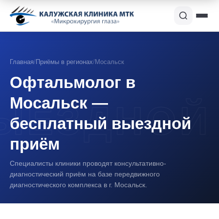
Главная
/
Приёмы в регионах
/
Мосальск
Офтальмолог в
Мосальск —
бесплатный выездной
приём
Специалисты клиники проводят консультативно-
диагностический приём на базе передвижного
диагностического комплекса в г. Мосальск.