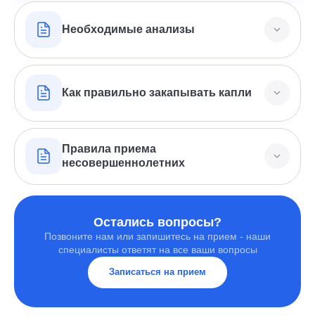
Необходимые анализы
Для проведения лазерной коррекции зрения
(FemtoLASIK)
Как правильно закапывать капли
Анализ крови на RW, ВИЧ
Вымойте руки с мылом.
Маркеры гепатитов В и С (действителен 3 месяца)
Правила приема
несовершеннолетних
Откройте флакон.
Для проведения амбулаторной хирургии
(факоэмульсификация катаракты, хирургия
Оформление документации и оказание медицинской
Слегка запрокиньте голову назад (можно прилечь на
глаукомы, интраокулярное введение
помощи несовершеннолетним осуществляется в
спину и смотреть вверх).
луцентиса)
Остались вопросы?
присутствии законных представителей
Позвоните нам или запишитесь на прием - наши
несовершеннолетних - родителей, опекунов, попечителей.
Перевернутый вверх дном флакон расположите над
Общий анализ мочи (действителен 1 месяц)
специалисты ответят на все ваши вопросы
глазом, не касаясь кончиком флакона ресниц, век и
В случае сопровождения несовершеннолетнего иными
Общий анализ крови (действителен 1 месяц)
самого глаза.
Записаться на прием
лицами (бабушка, дедушка, братья, сестры и т.д.)
медицинские услуги могут быть оказаны только при
Анализ на группу крови и резус-фактор (только для
Осторожно оттяните нижнее веко немного вниз.
подписании добровольного согласия в регистратуре
пациентов, выполняющих хирургию по ОМС)