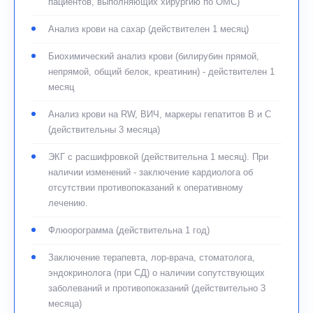
пациентов, выполняющих хирургию по ОМС)
Реабилитационный период
В течение месяца после операции пациент находится под
Анализ крови на сахар (действителен 1 месяц)
наблюдением врача клиники МТК "Микрохирургии глаза"
Биохимический анализ крови (билирубин прямой,
(на практике это 2-3 визита, с целью контроля и
непрямой, общий белок, креатинин) - действителен 1
возможных лечебных мероприятий, которые не
месяц
оплачиваются).
Для ускорения заживления после операции и
Анализ крови на RW, ВИЧ, маркеры гепатитов В и С
профилактики осложнений, в течение одного месяца,
(действительны 3 месяца)
используются глазные капли. В большинстве случаев
ЭКГ с расшифровкой (действительна 1 месяц). При
врач назначает несколько препаратов: капли
наличии изменений - заключение кардиолога об
расширяющие зрачок и комбинированные глазные капли с
отсутствии противопоказаний к оперативному
антимикробным и противовоспалительным свойствами.
лечению.
Препараты закапывают по определенной схеме. В период
использования капель расширяющих зрачок, длящийся
Флюорограмма (действительна 1 год)
около 10 дней, зрение не может быть максимально
комфортным. В этот период могут быть полезны
Заключение терапевта, лор-врача, стоматолога,
солнцезащитные очки.
эндокринолога (при СД) о наличии сопутствующих
заболеваний и противопоказаний (действительно 3
В течение первого месяца после операции исключается
месяца)
тяжелый физический труд с наклоном головы и