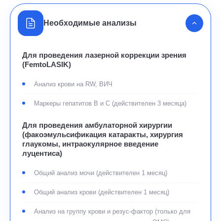
Помните о соблюдении схемы закапывания
Необходимые анализы
глазных капель, назначенной врачом.
Для проведения лазерной коррекции зрения
После хирургии катаракты
(FemtoLASIK)
После операции:
Анализ крови на RW, ВИЧ
Возможно ощущение небольшого дискомфорта в
оперированном глазу (как будто попала ресница). Это
Маркеры гепатитов В и С (действителен 3 месяца)
нормальные ощущения, не прикасайтесь и не трите
оперированный глаз.
Для проведения амбулаторной хирургии
(факоэмульсификация катаракты, хирургия
Первый день рекомендуется спать на спине или на
глаукомы, интраокулярное введение
стороне, противоположной оперированному глазу.
луцентиса)
Повязку с глаза можно оставить на ночь, при этом
Общий анализ мочи (действителен 1 месяц)
сняв ее на момент закапывания капель, выданных
Общий анализ крови (действителен 1 месяц)
врачом. Двоение в глазах в первые часы после
операции также является нормальным явлением.
Анализ на группу крови и резус-фактор (только для