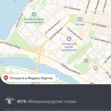
МТК «Микрохирургия глаза» и современная офтальмологическая кли