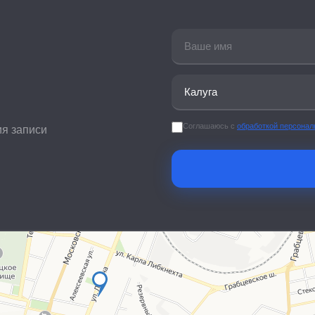
Соглашаюсь с
обработкой персона
ия записи