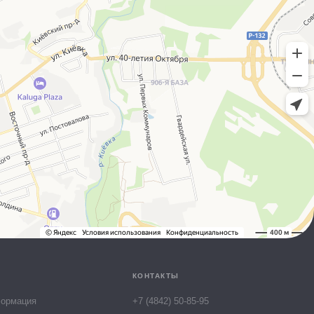
Юля
Онлайн-консультант МТК
КОНТАКТЫ
формация
+7 (4842) 50-85-95