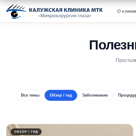
О клини
Главная
/
Статьи
Полезн
Простым 
Все темы
Обзор / гид
Заболевание
Процедур
ОБЗОР / ГИД