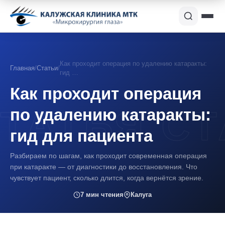
Как проходит операция по удалению катаракты:
Главная
/
Статьи
/
гид …
Как проходит операция
по удалению катаракты:
гид для пациента
Разбираем по шагам, как проходит современная операция
при катаракте — от диагностики до восстановления. Что
чувствует пациент, сколько длится, когда вернётся зрение.
7 мин чтения
Калуга