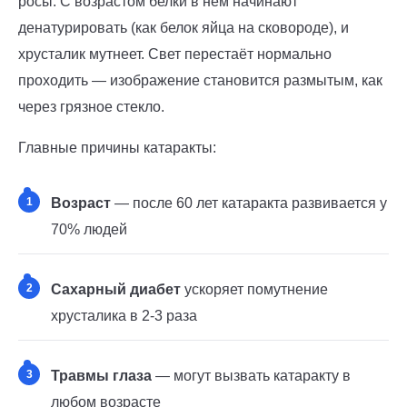
росы. С возрастом белки в нём начинают
денатурировать (как белок яйца на сковороде), и
хрусталик мутнеет. Свет перестаёт нормально
проходить — изображение становится размытым, как
через грязное стекло.
Главные причины катаракты:
1
Возраст
— после 60 лет катаракта развивается у
70% людей
2
Сахарный диабет
ускоряет помутнение
хрусталика в 2-3 раза
3
Травмы глаза
— могут вызвать катаракту в
любом возрасте