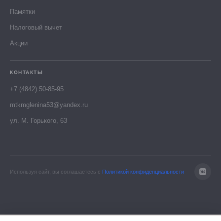
Памятки
Налоговый вычет
Акции
КОНТАКТЫ
+7 (4842) 50-85-95
mtkmglenina53@yandex.ru
ул. М. Горького, 63
Используя сайт, вы соглашаетесь с
Политикой конфиденциальности