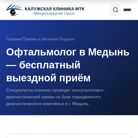
Главная
/
Приёмы в регионах
/
Медынь
Офтальмолог в Медынь
— бесплатный
выездной приём
Специалисты клиники проводят консультативно-
диагностический приём на базе передвижного
диагностического комплекса в г. Медынь.