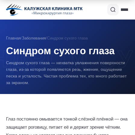
Главная
/
Заболевания
/
Синдром сухого глаза
Синдром сухого глаза
Синдром сухого глаза — нехватка увлажнения поверхности
глаза, из-за которой появляются резь, жжение, ощущение
песка и усталость. Частая проблема тех, кто много работает
за экраном.
Глаз постоянно омывается тонкой слёзной плёнкой — она
защищает роговицу, питает её и держит зрение чётким.