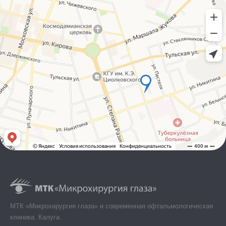
МТК «Микрохирургия глаза» и современная офтальмологическая
клиника. Калуга.